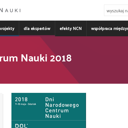
projekty
dla ekspertów
efekty NCN
współpraca międz
rum Nauki 2018