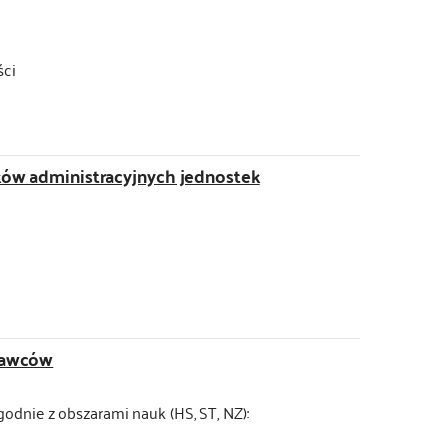
ści
ków administracyjnych jednostek
dawców
odnie z obszarami nauk (HS, ST, NZ):