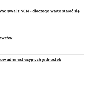
Wygrywaj z NCN – dlaczego warto starać się
dawców
ków administracyjnych jednostek