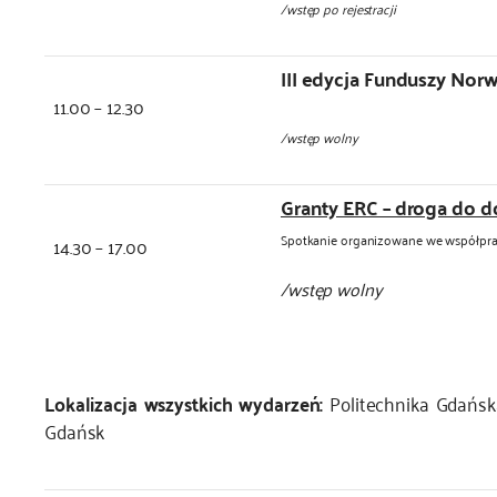
/wstęp po rejestracji
III edycja Funduszy Nor
11.00 – 12.30
/wstęp wolny
Granty ERC – droga do 
Spotkanie organizowane we współp
14.30 – 17.00
/wstęp wolny
Lokalizacja wszystkich wydarzeń:
Politechnika Gdańska
Gdańsk