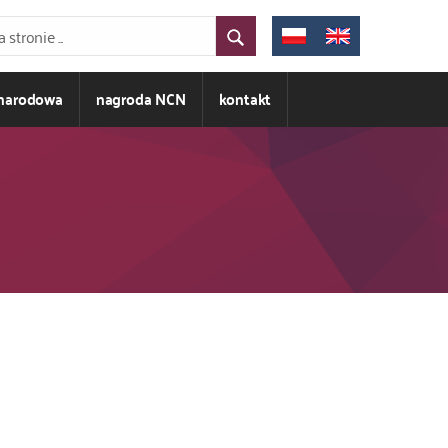
ynarodowa
nagroda NCN
kontakt