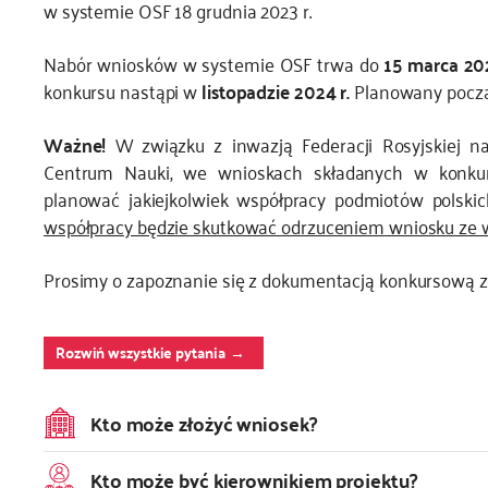
w systemie OSF 18 grudnia 2023 r.
Nabór wniosków w systemie OSF trwa do
15 marca 20
konkursu nastąpi w
listopadzie 2024 r.
Planowany począt
Ważne!
W związku z inwazją Federacji Rosyjskiej 
Centrum Nauki, we wnioskach składanych w konk
planować jakiejkolwiek współpracy podmiotów polski
współpracy będzie skutkować odrzuceniem wniosku ze
Prosimy o zapoznanie się z dokumentacją konkursową z
Rozwiń wszystkie pytania
Kto może złożyć wniosek?
Kto może być kierownikiem projektu?