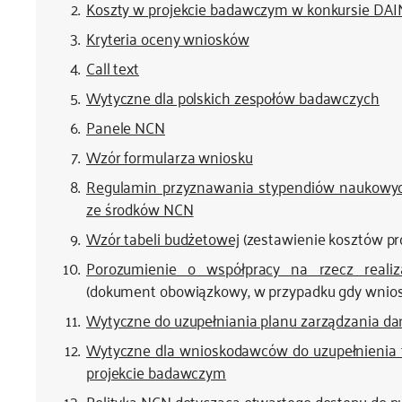
Koszty w projekcie badawczym w konkursie DAI
Kryteria oceny wniosków
Call text
Wytyczne dla polskich zespołów badawczych
Panele NCN
Wzór formularza wniosku
Regulamin przyznawania stypendiów naukowy
ze środków NCN
Wzór tabeli budżetowej
(zestawienie kosztów pro
Porozumienie o współpracy na rzecz reali
(dokument obowiązkowy, w przypadku gdy wnio
Wytyczne do uzupełniania planu zarządzania d
Wytyczne dla wnioskodawców do uzupełnienia f
projekcie badawczym
Polityka NCN dotycząca otwartego dostępu do pu