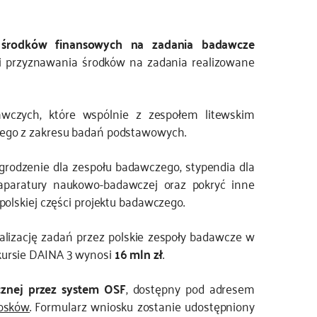
 środków finansowych na zadania badawcze
i przyznawania środków na zadania realizowane
awczych, które wspólnie z zespołem litewskim
zego z zakresu badań podstawowych.
odzenie dla zespołu badawczego, stypendia dla
aparatury naukowo-badawczej oraz pokryć inne
polskiej części projektu badawczego.
izację zadań przez polskie zespoły badawcze w
kursie DAINA 3 wynosi
16 mln zł
.
cznej przez system OSF
, dostępny pod adresem
iosków
. Formularz wniosku zostanie udostępniony