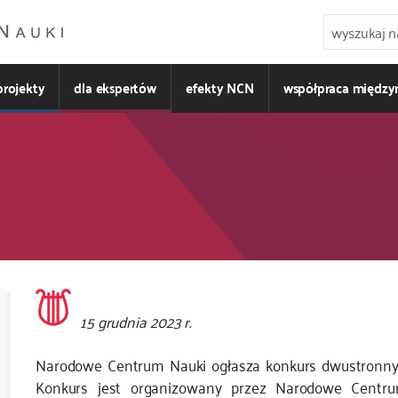
projekty
dla ekspertów
efekty NCN
współpraca międz
Kod
15 grudnia 2023 r.
CSS
i
Narodowe Centrum Nauki ogłasza konkurs dwustronny D
JS
Konkurs jest organizowany przez Narodowe Centr