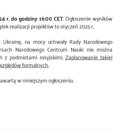
24 r. do godziny 16:00 CET
. Ogłoszenie wyników
ek realizacji projektów to styczeń 2025 r.
na Ukrainę, na mocy uchwały Rady Narodowego
ursach Narodowego Centrum Nauki nie można
ch z podmiotami rosyjskimi.
Zaplanowanie takiej
 względów formalnych
.
awartą w niniejszym ogłoszeniu.