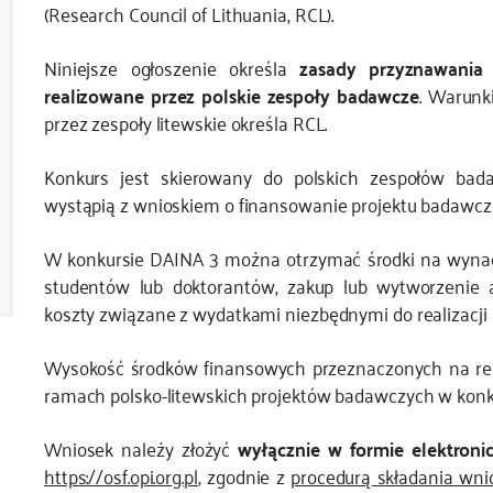
(Research Council of Lithuania, RCL).
Niniejsze ogłoszenie określa
zasady przyznawania
realizowane przez polskie zespoły badawcze
. Warunk
przez zespoły litewskie określa RCL.
Konkurs jest skierowany do polskich zespołów bad
wystąpią z wnioskiem o finansowanie projektu badawc
W konkursie DAINA 3 można otrzymać środki na wynagr
studentów lub doktorantów, zakup lub wytworzenie 
koszty związane z wydatkami niezbędnymi do realizacji 
Wysokość środków finansowych przeznaczonych na real
ramach polsko-litewskich projektów badawczych w kon
Wniosek należy złożyć
wyłącznie w formie elektroni
https://osf.opi.org.pl
, zgodnie z
procedurą składania wn