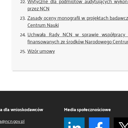
Wytyczne dla podmiotów audytujących wykon
przez NCN
Zasady oceny monografii w projektach badaw
Centrum Nauki
Uchwała Rady NCN w sprawie współpracy 
finansowanych ze środków Narodowego Centru
Wzór umowy
ja dla wnioskodawców
Media społecznościowe
a@ncn.gov.pl