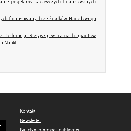
anie projektów badawczych finansowanych
czych finansowanych ze środków Narodowego
z Federacją Rosyjską w ramach grantów
m Nauki
Kontakt
Newsletter
Biuletyn Informacji publicznej