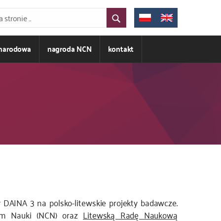
ynarodowa
nagroda NCN
kontakt
AINA 3 na polsko-litewskie projekty badawcze.
um Nauki (NCN) oraz
Litewską Radę Naukową