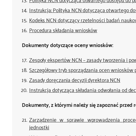
Instrukcja: Polityka NCN dotycząca otwartego dos
Kodeks NCN dotyczący rzetelności badań naukow
Procedura składania wniosków
Dokumenty dotyczące oceny wniosków:
Zespoły ekspertów NCN – zasady tworzenia i p
Szczegółowy tryb sporządzania ocen wniosków 
Zasady doręczania decyzji dyrektora NCN
Instrukcja dotycząca składania odwołania od dec
Dokumenty, z którymi należy się zapoznać przed r
Zarządzenie w sprawie wprowadzenia proced
jednostki