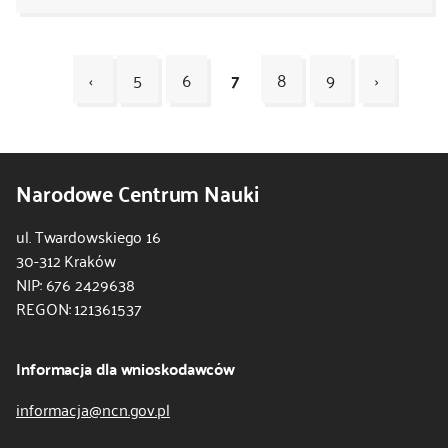
‹
5
6
7
8
9
›
Kod
CSS
Narodowe Centrum Nauki
i
JS
ul. Twardowskiego 16
30-312 Kraków
NIP: 676 2429638
REGON: 121361537
Informacja dla wnioskodawców
informacja@ncn.gov.pl