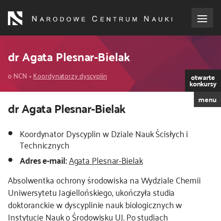
Przejdź
do
treści
o NCN
dr Agata Plesnar-Bielak
Ścieżka
dla wnioskodawców
o NCN
Koordynatorzy dyscyplin
otwarte
konkursy
nawigacyjna
menu
dla realizujących projekty
Kod
dr Agata Plesnar-Bielak
CSS
i
dla ekspertów
Koordynator Dyscyplin w Dziale Nauk Ścisłych i
JS
Technicznych
efekty NCN
Adres e-mail:
Agata Plesnar-Bielak
Absolwentka ochrony środowiska na Wydziale Chemii
współpraca międzynarodowa
Uniwersytetu Jagiellońskiego, ukończyła studia
doktoranckie w dyscyplinie nauk biologicznych w
nagroda NCN
Instytucie Nauk o Środowisku UJ. Po studiach