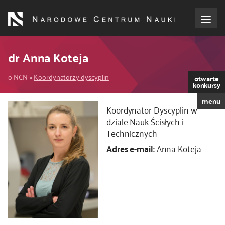
Przejdź
do
treści
o NCN
dr Anna Koteja
Ścieżka
dla wnioskodawców
o NCN
Koordynatorzy dyscyplin
otwarte
konkursy
nawigacyjna
menu
dla realizujących projekty
Kod
Koordynator Dyscyplin w
CSS
dziale Nauk Ścisłych i
i
Technicznych
dla ekspertów
JS
Adres e-mail:
Anna Koteja
efekty NCN
współpraca międzynarodowa
nagroda NCN