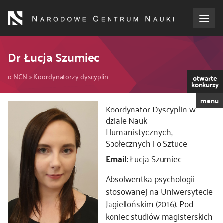
Przejdź
do
treści
o NCN
Dr Łucja Szumiec
Ścieżka
dla wnioskodawców
o NCN
Koordynatorzy dyscyplin
otwarte
konkursy
nawigacyjna
menu
dla realizujących projekty
Kod
Koordynator Dyscyplin w
CSS
dziale Nauk
i
Humanistycznych,
dla ekspertów
Społecznych i o Sztuce
JS
Email:
Łucja Szumiec
efekty NCN
Absolwentka psychologii
współpraca międzynarodowa
stosowanej na Uniwersytecie
Jagiellońskim (2016). Pod
nagroda NCN
koniec studiów magisterskich