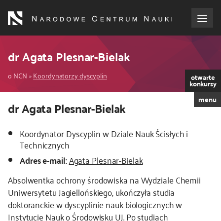
Przejdź
do
treści
o NCN
dr Agata Plesnar-Bielak
Ścieżka
dla wnioskodawców
o NCN
Koordynatorzy dyscyplin
otwarte
konkursy
nawigacyjna
menu
dla realizujących projekty
Kod
dr Agata Plesnar-Bielak
CSS
i
dla ekspertów
Koordynator Dyscyplin w Dziale Nauk Ścisłych i
JS
Technicznych
efekty NCN
Adres e-mail:
Agata Plesnar-Bielak
Absolwentka ochrony środowiska na Wydziale Chemii
współpraca międzynarodowa
Uniwersytetu Jagiellońskiego, ukończyła studia
doktoranckie w dyscyplinie nauk biologicznych w
nagroda NCN
Instytucie Nauk o Środowisku UJ. Po studiach