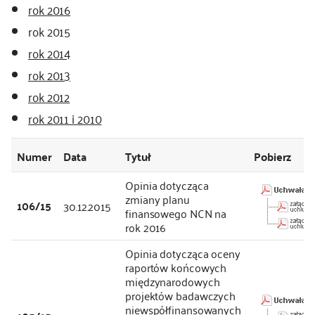
rok 2016
rok 2015
rok 2014
rok 2013
rok 2012
rok 2011 i 2010
Numer
Data
Tytuł
Pobierz
Opinia dotycząca
zmiany planu
106/15
30.12.2015
finansowego NCN na
rok 2016
Opinia dotycząca oceny
raportów końcowych
międzynarodowych
projektów badawczych
niewspółfinansowanych