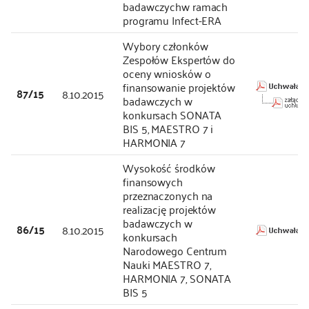
badawczychw ramach
programu Infect-ERA
Wybory członków
Zespołów Ekspertów do
oceny wniosków o
finansowanie projektów
87/15
8.10.2015
badawczych w
konkursach SONATA
BIS 5, MAESTRO 7 i
HARMONIA 7
Wysokość środków
finansowych
przeznaczonych na
realizację projektów
badawczych w
86/15
8.10.2015
konkursach
Narodowego Centrum
Nauki MAESTRO 7,
HARMONIA 7, SONATA
BIS 5