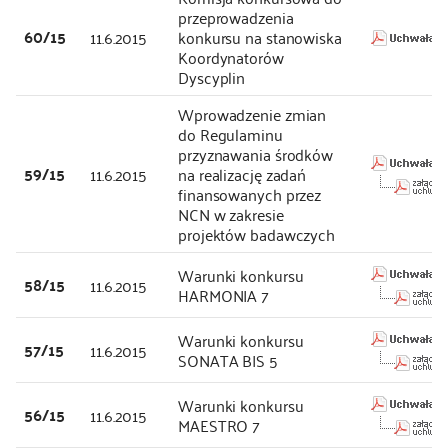
przeprowadzenia
60/15
11.6.2015
konkursu na stanowiska
Koordynatorów
Dyscyplin
Wprowadzenie zmian
do Regulaminu
przyznawania środków
59/15
11.6.2015
na realizację zadań
finansowanych przez
NCN w zakresie
projektów badawczych
Warunki konkursu
58/15
11.6.2015
HARMONIA 7
Warunki konkursu
57/15
11.6.2015
SONATA BIS 5
Warunki konkursu
56/15
11.6.2015
MAESTRO 7