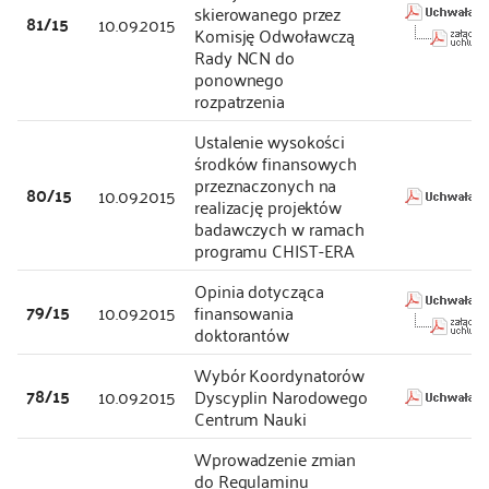
skierowanego przez
81/15
10.09.2015
Komisję Odwoławczą
Rady NCN do
ponownego
rozpatrzenia
Ustalenie wysokości
środków finansowych
przeznaczonych na
80/15
10.09.2015
realizację projektów
badawczych w ramach
programu CHIST-ERA
Opinia dotycząca
79/15
10.09.2015
finansowania
doktorantów
Wybór Koordynatorów
78/15
10.09.2015
Dyscyplin Narodowego
Centrum Nauki
Wprowadzenie zmian
do Regulaminu