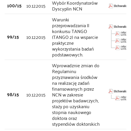
Wybór Koordynatorów
100/15
10.12.2015
Dyscyplin NCN
Warunki
przeprowadzania II
konkursu TANGO
99/15
10.12.2015
(TANGO 2) na wsparcie
praktyczne
wykorzystania badań
podstawowych.
Wprowadznie zmian do
Regulaminu
przyznawania środków
na realizację zadań
finansowanych przez
98/15
10.12.2015
NCN w zakresie
projektów badawczych,
staży po uzyskaniu
stopnia naukowego
doktora oraz
stypendiów doktorskich