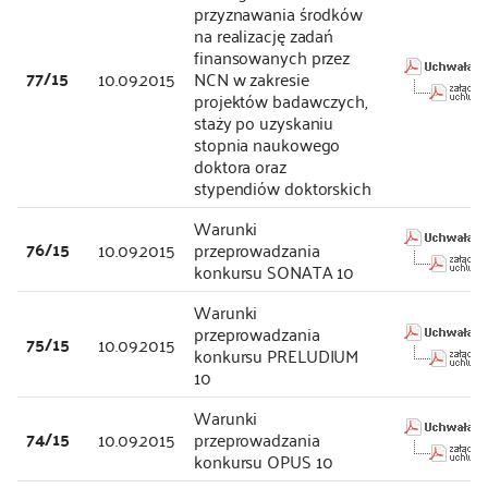
przyznawania środków
na realizację zadań
finansowanych przez
77/15
10.09.2015
NCN w zakresie
projektów badawczych,
staży po uzyskaniu
stopnia naukowego
doktora oraz
stypendiów doktorskich
Warunki
76/15
10.09.2015
przeprowadzania
konkursu SONATA 10
Warunki
przeprowadzania
75/15
10.09.2015
konkursu PRELUDIUM
10
Warunki
74/15
10.09.2015
przeprowadzania
konkursu OPUS 10