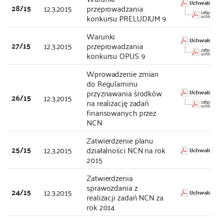
28/15
12.3.2015
przeprowadzania
konkursu PRELUDIUM 9
Warunki
27/15
12.3.2015
przeprowadzania
konkursu OPUS 9
Wprowadzenie zmian
do Regulaminu
przyznawania środków
26/15
12.3.2015
na realizację zadań
finansowanych przez
NCN
Zatwierdzenie planu
25/15
12.3.2015
działalności NCN na rok
2015
Zatwierdzenia
sprawozdania z
24/15
12.3.2015
realizacji zadań NCN za
rok 2014