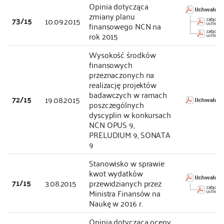
Opinia dotycząca
zmiany planu
73/15
10.09.2015
finansowego NCN na
rok 2015
Wysokość środków
finansowych
przeznaczonych na
realizację projektów
badawczych w ramach
72/15
19.08.2015
poszczególnych
dyscyplin w konkursach
NCN OPUS 9,
PRELUDIUM 9, SONATA
9
Stanowisko w sprawie
kwot wydatków
71/15
3.08.2015
przewidzianych przez
Ministra Finansów na
Naukę w 2016 r.
Opinia dotycząca oceny