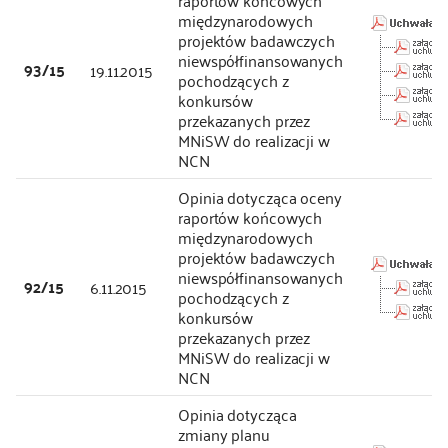
raportów końcowych
międzynarodowych
projektów badawczych
niewspółfinansowanych
93/15
19.11.2015
pochodzących z
konkursów
przekazanych przez
MNiSW do realizacji w
NCN
Opinia dotycząca oceny
raportów końcowych
międzynarodowych
projektów badawczych
niewspółfinansowanych
92/15
6.11.2015
pochodzących z
konkursów
przekazanych przez
MNiSW do realizacji w
NCN
Opinia dotycząca
zmiany planu