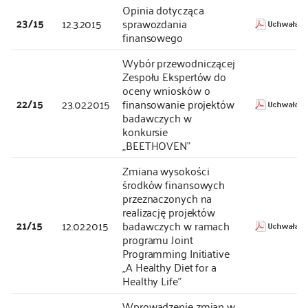
Opinia dotycząca
23/15
12.3.2015
sprawozdania
finansowego
Wybór przewodniczącej
Zespołu Ekspertów do
oceny wniosków o
22/15
23.02.2015
finansowanie projektów
badawczych w
konkursie
„BEETHOVEN”
Zmiana wysokości
środków finansowych
przeznaczonych na
realizację projektów
21/15
12.02.2015
badawczych w ramach
programu Joint
Programming Initiative
„A Healthy Diet for a
Healthy Life”
Wprowadzenie zmian w