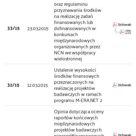
oraz regulaminu
przyznawania środków
na realizację zadań
finansowanych lub
33/15
23.03.2015
dofinansowanych w
konkursach
międzynarodowych
organizowanych przez
NCN we współpracy
wielostronnej
Ustalenie wysokości
środków finansowych
przeznaczonych na
32/15
12.03.2015
realizację projektów
badawczych w ramach
programu M-ERA.NET 2
Opinia dotycząca oceny
raportów końcowych
międzynarodowych
projektów badawczych
niewspółfinansowanych