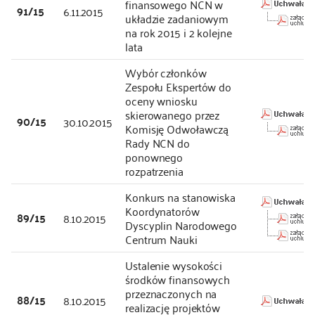
finansowego NCN w
91/15
6.11.2015
układzie zadaniowym
na rok 2015 i 2 kolejne
lata
Wybór członków
Zespołu Ekspertów do
oceny wniosku
skierowanego przez
90/15
30.10.2015
Komisję Odwoławczą
Rady NCN do
ponownego
rozpatrzenia
Konkurs na stanowiska
Koordynatorów
89/15
8.10.2015
Dyscyplin Narodowego
Centrum Nauki
Ustalenie wysokości
środków finansowych
przeznaczonych na
88/15
8.10.2015
realizację projektów