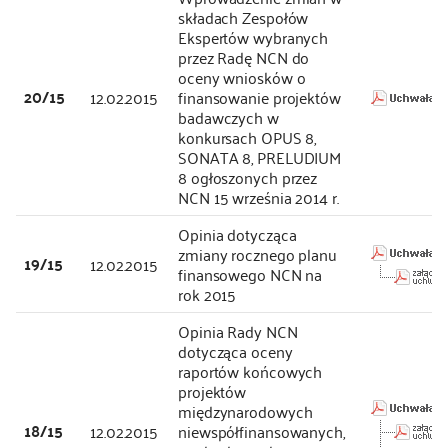
składach Zespołów
Ekspertów wybranych
przez Radę NCN do
oceny wniosków o
20/15
12.02.2015
finansowanie projektów
badawczych w
konkursach OPUS 8,
SONATA 8, PRELUDIUM
8 ogłoszonych przez
NCN 15 września 2014 r.
Opinia dotycząca
zmiany rocznego planu
19/15
12.02.2015
finansowego NCN na
rok 2015
Opinia Rady NCN
dotycząca oceny
raportów końcowych
projektów
międzynarodowych
18/15
12.02.2015
niewspółfinansowanych,