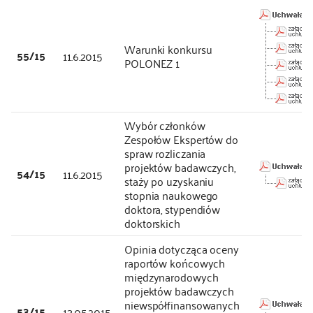
Warunki konkursu
55/15
11.6.2015
POLONEZ 1
Wybór członków
Zespołów Ekspertów do
spraw rozliczania
projektów badawczych,
54/15
11.6.2015
staży po uzyskaniu
stopnia naukowego
doktora, stypendiów
doktorskich
Opinia dotycząca oceny
raportów końcowych
międzynarodowych
projektów badawczych
niewspółfinansowanych
53/15
13.05.2015