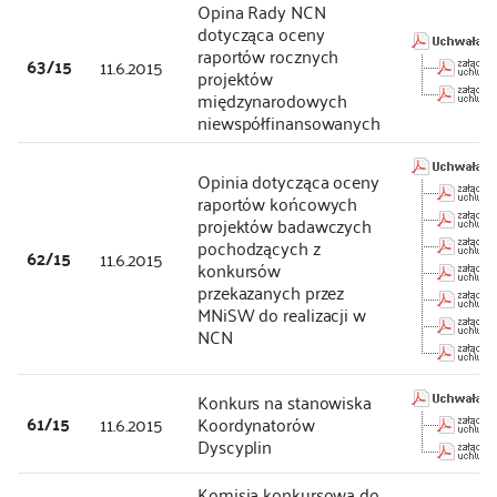
Opina Rady NCN
dotycząca oceny
raportów rocznych
63/15
11.6.2015
projektów
międzynarodowych
niewspółfinansowanych
Opinia dotycząca oceny
raportów końcowych
projektów badawczych
pochodzących z
62/15
11.6.2015
konkursów
przekazanych przez
MNiSW do realizacji w
NCN
Konkurs na stanowiska
61/15
11.6.2015
Koordynatorów
Dyscyplin
Komisja konkursowa do