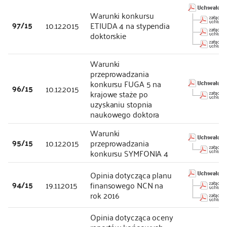
Warunki konkursu
97/15
10.12.2015
ETIUDA 4 na stypendia
doktorskie
Warunki
przeprowadzania
konkursu FUGA 5 na
96/15
10.12.2015
krajowe staże po
uzyskaniu stopnia
naukowego doktora
Warunki
95/15
10.12.2015
przeprowadzania
konkursu SYMFONIA 4
Opinia dotycząca planu
94/15
19.11.2015
finansowego NCN na
rok 2016
Opinia dotycząca oceny