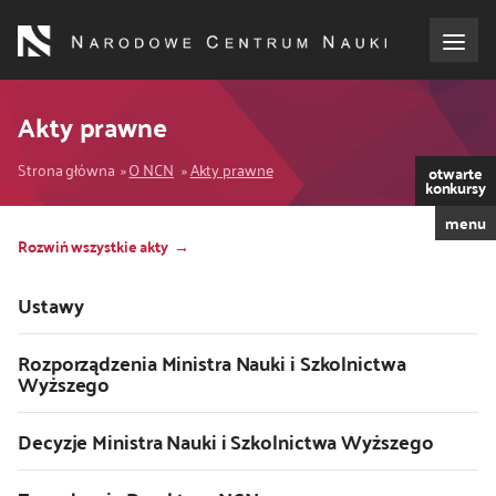
Przejdź
do
treści
o NCN
Akty prawne
Ścieżka
dla wnioskodawców
Strona główna
O NCN
Akty prawne
otwarte
konkursy
nawigacyjna
menu
dla realizujących projekty
Rozwiń wszystkie akty
dla ekspertów
Ustawy
efekty NCN
Rozporządzenia Ministra Nauki i Szkolnictwa
Wyższego
współpraca międzynarodowa
Decyzje Ministra Nauki i Szkolnictwa Wyższego
nagroda NCN